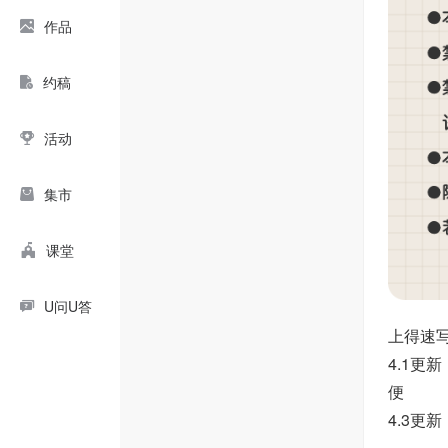
作品
约稿
活动
集市
课堂
U问U答
上得速
4.1
便
4.3