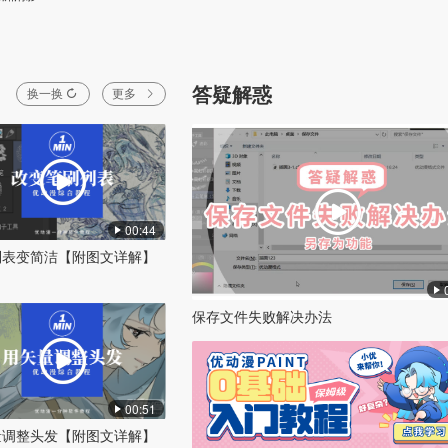
答疑解惑
换一换
更多
00:44
列表变简洁【附图文详解】
保存文件失败解决办法
00:51
量调整头发【附图文详解】