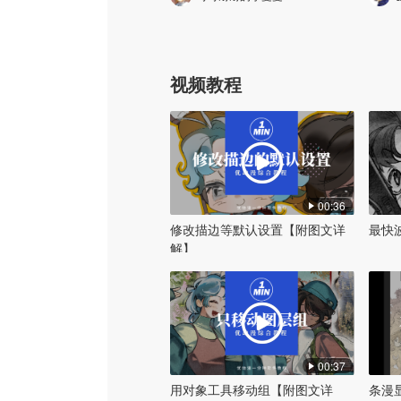
视频教程
00:36
修改描边等默认设置【附图文详
最快
解】
00:37
用对象工具移动组【附图文详
条漫