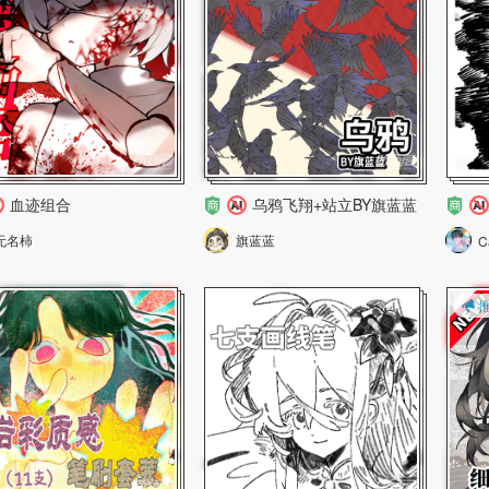
血迹组合
乌鸦飞翔+站立BY旗蓝蓝
无名柿
旗蓝蓝
C