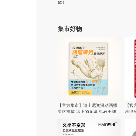
解】
集市好物
【官方集市】迪士尼资深动画师
【官方
失忆投捕 冰上的尤里 钻石王牌
机甲
忘八作画监督 立中顺平教你画动
机器
态速写 动态姿势速写秘技