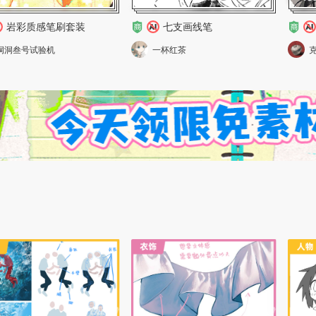
岩彩质感笔刷套装
七支画线笔
洞洞叁号试验机
一杯红茶
克