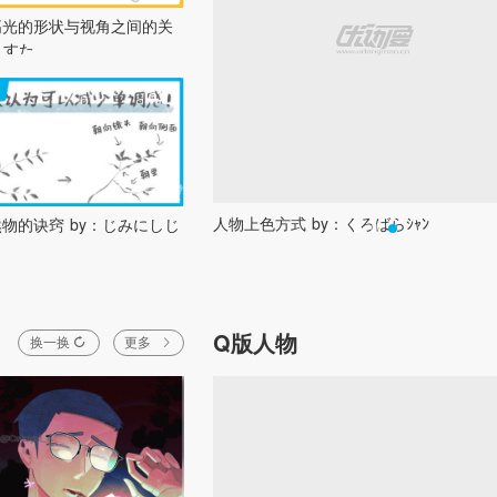
高光的形状与视角之间的关
：すた
人物上色方式 by：くろばらｼｬﾝ
窍 by：じみにしじ
Q版人物
换一换
更多