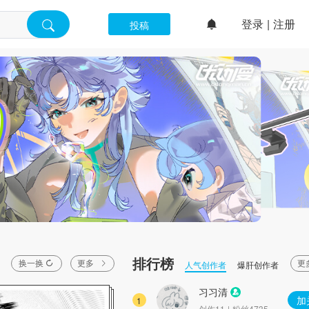
登录
|
注册
投稿
排行榜
换一换
更多
更
人气创作者
爆肝创作者
习习清
加
1
创作11 | 粉丝4735