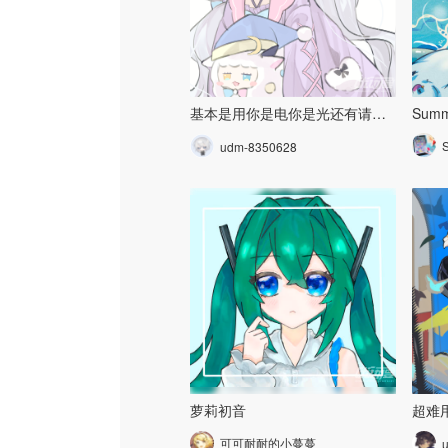
基本是用你是电你是光还有请慢用这两只画完的、非常的好用
Summ
udm-8350628
萝莉初音
超难
可可耐耐的小蔓蔓