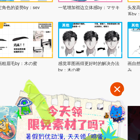
角色的姿势by：sev
一笔增加褶边立体感by：マサキ
头发
系by
画粗眉毛by：木の蜜
感觉草图画得更好时的解决办法
画自然物的诀
by：木の蜜
み