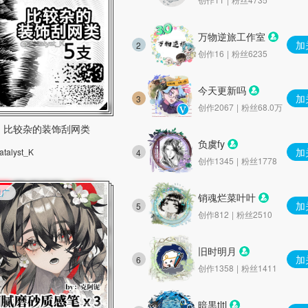
万物逆旅工作室
加
2
创作16 | 粉丝6235
今天更新吗
加
3
创作2067 | 粉丝68.0万
比较杂的装饰刮网类
负虞fy
加
atalyst_K
4
创作1345 | 粉丝1778
推广
销魂烂菜叶叶
加
5
创作812 | 粉丝2510
旧时明月
加
6
创作1358 | 粉丝1411
暗黒tltl