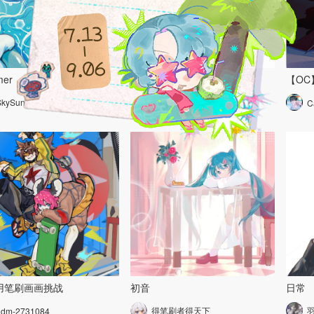
er
格蕾lily
【OC
SkySunnymQ
L鹭草
C
用笔刷画画挑战
初音
日常
得笔刷者得天下
udm-2731084