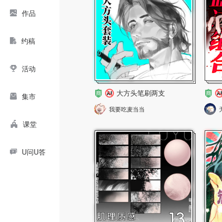
作品
约稿
活动
大方头笔刷两支
集市
我要吃麦当当
课堂
U问U答