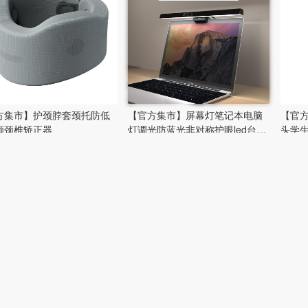
方集市】护颈脖套颈托防低
【官方集市】屏幕灯笔记本电脑
【官
倾颈椎矫正器
灯调光防蓝光非对称护眼led台灯
头学生
夹灯挂灯
折叠国