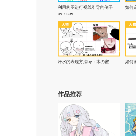
利用构图进行视线引导的例子
如何定
by：sev
汗水的表现方法by：木の蜜
如何
作品推荐