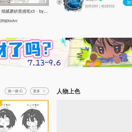
加
7
创作290 | 粉丝502
细腻磨砂质感笔x3 - by：克阿铌
阿铌KeAni
人物上色
换一换
更多