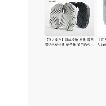
【官方集市】新款椅垫 座垫 慢回
【官
弹记忆棉坐垫 椅子垫 通用透气坐
头前
垫