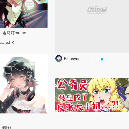
】走马灯meme
atalyst_K
Bleusync
羽渊清影