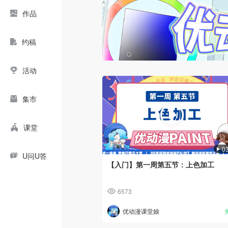
作品
约稿
活动
集市
课堂
0
U问U答
【入门】第一周第五节：上色加工
6573
优动漫课堂娘