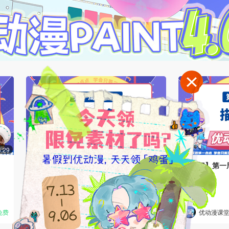
3:29
03:05
【入门】第一周第四节：铺底色
【入门】第一
9553
1.3万
免费
优动漫课堂娘
免费
优动漫课