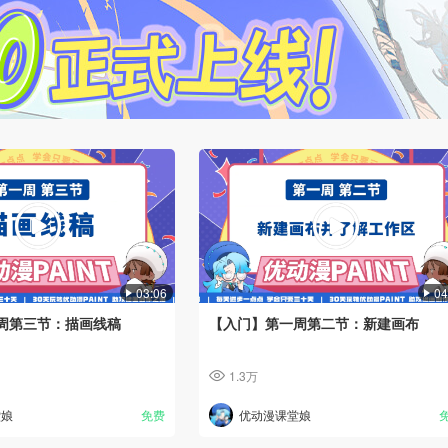
03:06
04
周第三节：描画线稿
【入门】第一周第二节：新建画布
1.3万
堂娘
免费
优动漫课堂娘