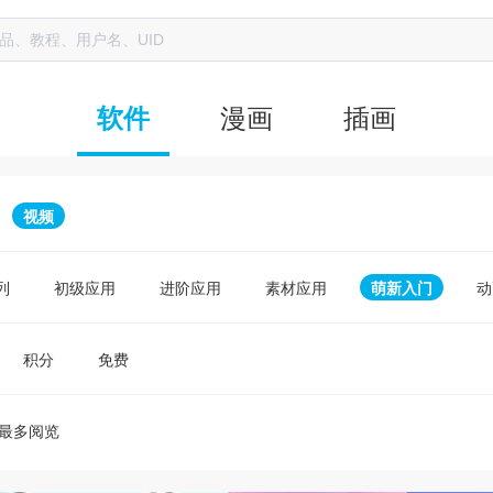
漫画
插画
软件
视频
列
初级应用
进阶应用
素材应用
萌新入门
动
积分
免费
最多阅览