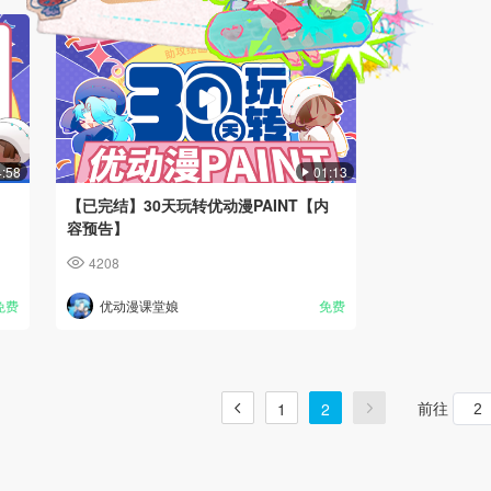
4:58
01:13
【已完结】30天玩转优动漫PAINT【内
容预告】
4208
免费
优动漫课堂娘
免费
前往
1
2