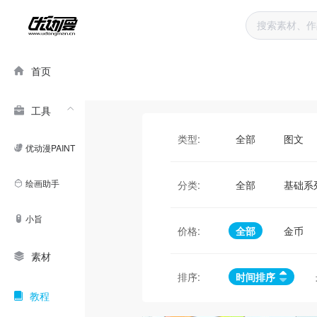
首页
工具
类型:
全部
图文
优动漫PAINT
绘画助手
分类:
全部
基础系
小旨
价格:
全部
金币
素材
排序:
时间排序
教程